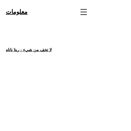
معلومات
لا تخف من شيء - ريتا ناتاه