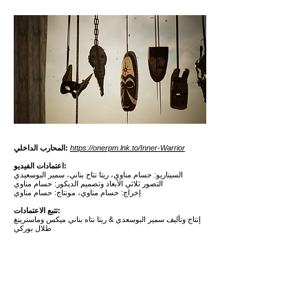
https://onerpm.lnk.to/Inner-Warrior
المحارب الداخلي:
اعتمادات الفيديو:
السيناريو: حسام مناوي، ريتا نتاح بناني، سمير البوسعيدي
التصور ثلاثي الأبعاد وتصميم الديكور: حسام مناوي
إخراج: حسام مناوي، مونتاج: حسام مناوي
تتبع الاعتمادات:
إنتاج وتأليف سمير البوسعدي & ريتا نتاه بناني ميكس وماسترينغ
طلال بوركي